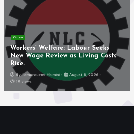
Video
 Labour Seeks
Nigeria’s Debt Shi
as Living Costs
Domestic Borrowin
Share.
August 8, 2026
By
Tamarauemi Ebimini
16 views