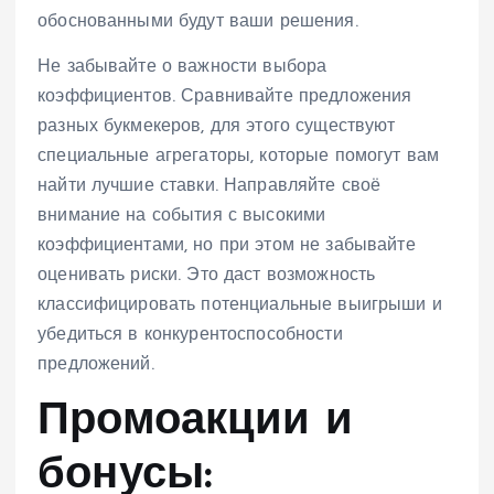
обоснованными будут ваши решения.
Не забывайте о важности выбора
коэффициентов. Сравнивайте предложения
разных букмекеров, для этого существуют
специальные агрегаторы, которые помогут вам
найти лучшие ставки. Направляйте своё
внимание на события с высокими
коэффициентами, но при этом не забывайте
оценивать риски. Это даст возможность
классифицировать потенциальные выигрыши и
убедиться в конкурентоспособности
предложений.
Промоакции и
бонусы: