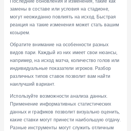
Последние обновления и изменения, такие как
замены в составе или условия на стадионе,
могут неожиданно повлиять на исход. Быстрая
реакция на такие изменения может стать вашим
козырем.
Обратите внимание на особенности разных
видов пари. Каждый из них имеет свои нюансы,
например, на исход матча, количество голов или
индивидуальные показатели игроков. Разбор
различных типов ставок позволит вам найти
наилучший вариант.
Используйте возможности анализа данных.
Применение информативных статистических
данных и графиков позволит визуально оценить,
какие ставки могут принести наибольшую отдачу.
Разные инструменты могут служить отличным