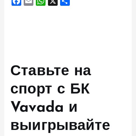
F
E
W
X
S
a
m
h
h
ce
ai
at
a
b
l
s
re
o
A
o
p
k
p
Ставьте на
спорт с БК
Vavada и
выигрывайте