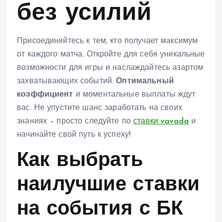
без усилий
Присоединяйтесь к тем, кто получает максимум
от каждого матча. Откройте для себя уникальные
возможности для игры и наслаждайтесь азартом
захватывающих событий.
Оптимальный
коэффициент
и моментальные выплаты ждут
вас. Не упустите шанс заработать на своих
знаниях – просто следуйте по
ставки vavada
и
начинайте свой путь к успеху!
Как выбрать
наилучшие ставки
на события с БК